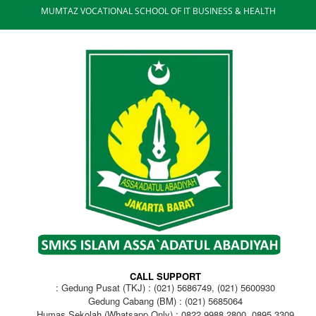
MUMTAZ VOCATIONAL SCHOOL OF IT BUSINESS & HEALTH
CALL SUPPORT
Gedung Pusat (TKJ) : (021) 5686749, (021) 5600930
Gedung Cabang (BM) : (021) 5685064
Humas Sekolah (Whatsapp Only) : 0822 9988 2800, 0895 3309