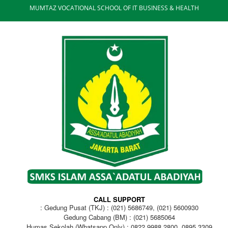
MUMTAZ VOCATIONAL SCHOOL OF IT BUSINESS & HEALTH
CALL SUPPORT
Gedung Pusat (TKJ) : (021) 5686749, (021) 5600930
Gedung Cabang (BM) : (021) 5685064
Humas Sekolah (Whatsapp Only) : 0822 9988 2800, 0895 3309