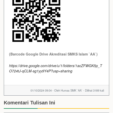
(Barcode Google Drive Akreditasi SMKS Islam `AA`)
https://drive.google.com/drive/u/1/folders/1acZFWGK5p_T
O724tJ-qCLM-sg1yy9Y4P?usp=sharing
01/10/2024 09:04 - Oleh Humas SMK `AA` - Dilihat 3189 kali
Komentari Tulisan Ini