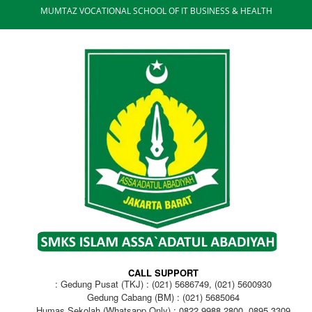
MUMTAZ VOCATIONAL SCHOOL OF IT BUSINESS & HEALTH
CALL SUPPORT
Gedung Pusat (TKJ) : (021) 5686749, (021) 5600930
Gedung Cabang (BM) : (021) 5685064
Humas Sekolah (Whatsapp Only) : 0822 9988 2800, 0895 3309