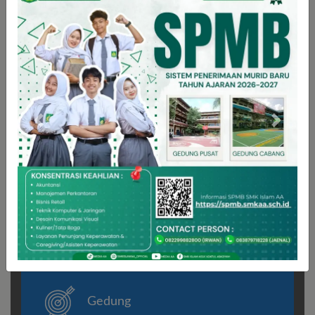
KAMI BERIKAN YANG TERBAIK UNTUK
ANDA
SARANA DAN
PRASARANA
Previous
Next
SEKOLAH
Gedung