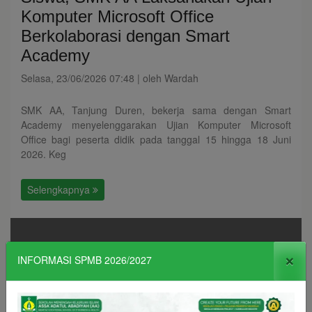
Komputer Microsoft Office
Berkolaborasi dengan Smart
Academy
Selasa, 23/06/2026 07:48 | oleh Wardah
SMK AA, Tanjung Duren, bekerja sama dengan Smart
Academy menyelenggarakan Ujian Komputer Microsoft
Office bagi peserta didik pada tanggal 15 hingga 18 Juni
2026. Keg
Selengkapnya
×
INFORMASI SPMB 2026/2027