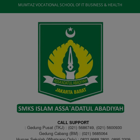
MUMTAZ VOCATIONAL SCHOOL OF IT BUSINESS & HEALTH
CALL SUPPORT
Gedung Pusat (TKJ) : (021) 5686749, (021) 5600930
Gedung Cabang (BM) : (021) 5685064
Humas Sekolah (Whatsapp Only) : 0822 9988 2800, 0895 3309